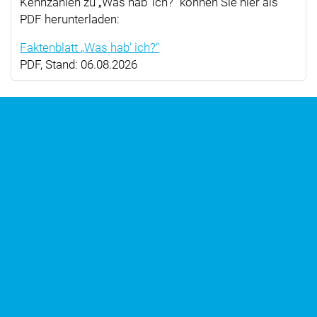
Kennzahlen zu
Was hab’ ich?
können Sie hier als
PDF herunterladen:
Faktenblatt
Was hab’ ich?
PDF, Stand: 06.08.2026
Broschüre zum 15. Geburtstag
Die Jubiläumsbroschüre mit vielen Informationen
und Ansichten zu 15 Jahren
Was hab’ ich?
können
Sie hier hierunterladen:
Broschüre 15 Jahre
Was hab’ ich?