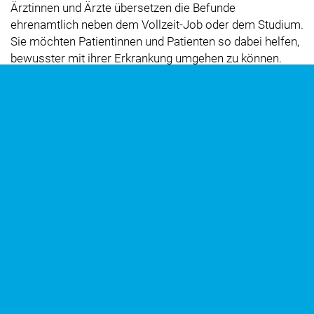
Ärztinnen und Ärzte übersetzen die Befunde
ehrenamtlich neben dem Vollzeit-Job oder dem Studium.
Sie möchten Patientinnen und Patienten so dabei helfen,
bewusster mit ihrer Erkrankung umgehen zu können.
SPENDE
Als gemeinnütziges Unternehmen sind wir auf
Unterstützung angewiesen. Wenn Sie dazu beitragen
möchten, freuen wir uns über
Ihre Spende
.
HABEN SIE NOCH FRAGEN?
Hier finden Sie die Antworten auf die
häufigsten Fragen
.
Befund einsenden
Weitere hilfreiche